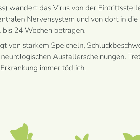
ss) wandert das Virus von der Eintrittsstell
tralen Nervensystem und von dort in die 
2 bis 24 Wochen betragen.
t von starkem Speicheln, Schluck­beschwe
zu neuro­logischen Ausfall­erscheinungen. Tre
 Erkrankung immer tödlich.