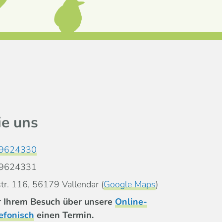
ie uns
 9624330
 9624331
tr. 116, 56179 Vallendar (
Google Maps
)
or Ihrem Besuch über unsere
Online-
efonisch
einen Termin.