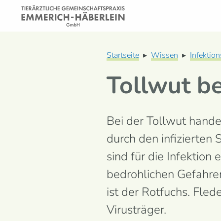
Zum
Inhalt
springen
Startseite
▸
Wissen
▸
Infektion
Tollwut be
Bei der Tollwut handelt
durch den infi­zierte
sind für die Infektion 
bedrohlichen Gefahren
ist der Rotfuchs. Fled
Virus­träger.