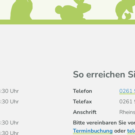
So erreichen S
:30 Uhr
Telefon
0261
:30 Uhr
Telefax
0261
Anschrift
Rheins
:30 Uhr
Bitte vereinbaren Sie v
Terminbuchung
oder
tel
:30 Uhr