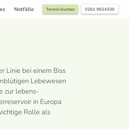
es
Notfälle
Termin buchen
0261 9624330
er Linie bei einem Biss
rm­blütigen Lebe­wesen
ze zur lebens­
­reservoir in Europa
wichtige Rolle als