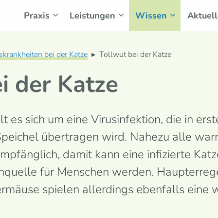
Praxis
Leistungen
Wissen
Aktuell
skrankheiten bei der Katze
▸
Tollwut bei der Katze
i der Katze
 es sich um eine Virus­infektion, die in erst
n Speichel über­tragen wird. Nahezu alle wa
emp­fänglich, damit kann eine infi­zierte Kat
­quelle für Menschen werden. Haupt­erreger
er­mäuse spielen aller­dings ebenfalls eine 